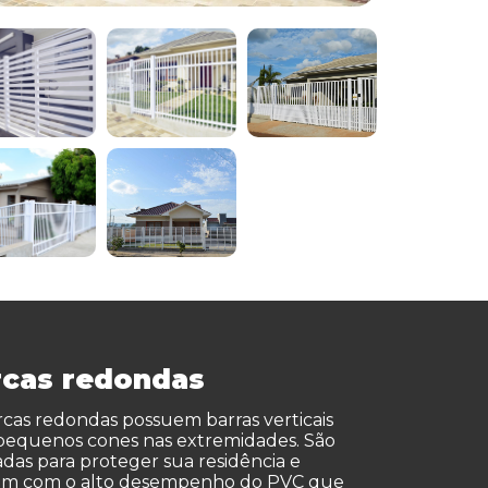
rcas redondas
rcas redondas possuem barras verticais
equenos cones nas extremidades. São
das para proteger sua residência e
am com o alto desempenho do PVC que