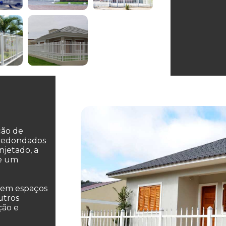
ção de
rredondados
njetado, a
te um
, em espaços
utros
ção e