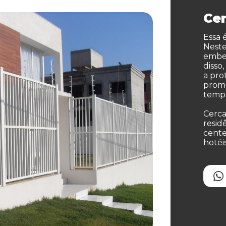
Ce
Essa 
Neste
embel
disso
a pro
promo
temp
Cerca
resid
cente
hotéi