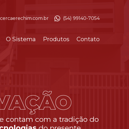
cercaerechim.com.br
(54) 99140-7054
O Sistema
Produtos
Contato
a
detalhe
para tornar a sua
Já ima
lha a
melhor
.
do tem