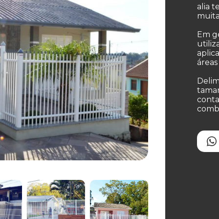
alia t
muita
Em ge
utili
aplic
áreas 
Delim
taman
conta
combi