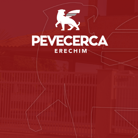
Novos
produtos
que contam com
passado e as
tecnologias
d