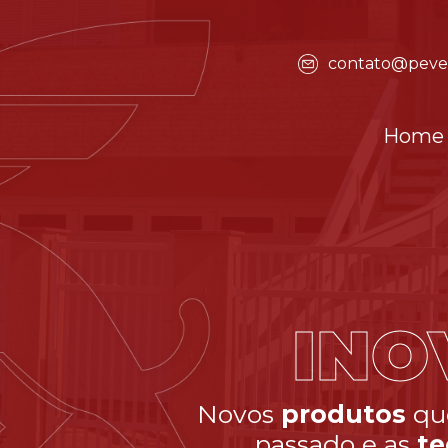
contato@peve
Home
Pensamos em cad
 a tradição do
esco
o presente.