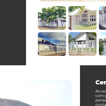
Ce
As ce
com p
pensa
cont