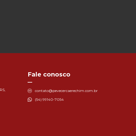
Fale conosco
 RS,
contato@pevecercaerechim.com.br
(54) 99140-7054