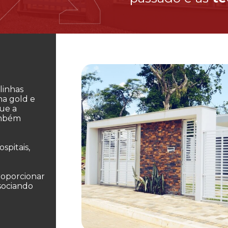
linhas
ha gold e
ue a
ambém
ospitais,
oporcionar
sociando