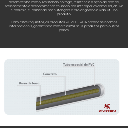
desempenho como, resistência ao fogo, resistência a ação do tempo,
ressecamento e desbotamento causado por intempéries como sol, chuva
e maresia, eliminando manutenções e prolongando a vida útil do
produto.
Com estes requisitos, os produtos PEVECERCA atende as normas
internacionais, garantindo comercializar seus produtos para outros
países.