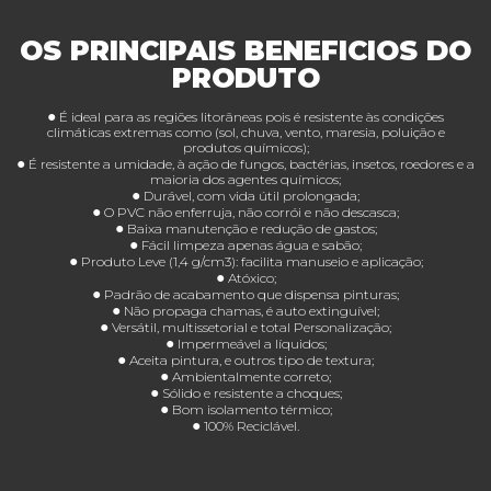
OS PRINCIPAIS BENEFICIOS DO
PRODUTO
●
É ideal para as regiões litorâneas pois é resistente às condições
climáticas extremas como (sol, chuva, vento, maresia, poluição e
produtos químicos);
●
É resistente a umidade, à ação de fungos, bactérias, insetos, roedores e a
maioria dos agentes químicos;
●
Durável, com vida útil prolongada;
●
O PVC não enferruja, não corrói e não descasca;
●
Baixa manutenção e redução de gastos;
●
Fácil limpeza apenas água e sabão;
●
Produto Leve (1,4 g/cm3): facilita manuseio e aplicação;
●
Atóxico;
●
Padrão de acabamento que dispensa pinturas;
●
Não propaga chamas, é auto extinguível;
●
Versátil, multissetorial e total Personalização;
●
Impermeável a líquidos;
●
Aceita pintura, e outros tipo de textura;
●
Ambientalmente correto;
●
Sólido e resistente a choques;
●
Bom isolamento térmico;
●
100% Reciclável.