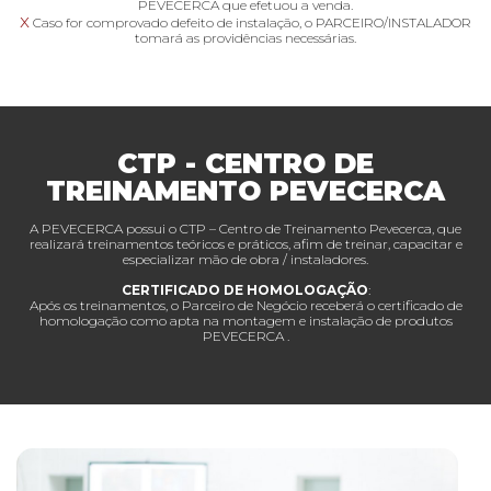
PEVECERCA que efetuou a venda.
x
Caso for comprovado defeito de instalação, o PARCEIRO/INSTALADOR
tomará as providências necessárias.
CTP - CENTRO DE
TREINAMENTO PEVECERCA
A PEVECERCA possui o CTP – Centro de Treinamento Pevecerca, que
realizará treinamentos teóricos e práticos, afim de treinar, capacitar e
especializar mão de obra / instaladores.
CERTIFICADO DE HOMOLOGAÇÃO
:
Após os treinamentos, o Parceiro de Negócio receberá o certificado de
homologação como apta na montagem e instalação de produtos
PEVECERCA .