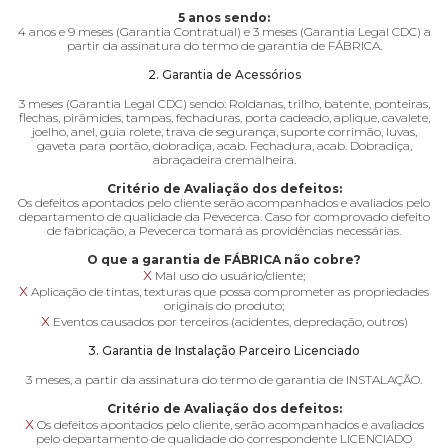
5 anos sendo:
4 anos e 9 meses (Garantia Contratual) e 3 meses (Garantia Legal CDC) a
partir da assinatura do termo de garantia de FÁBRICA.
2. Garantia de Acessórios
3 meses (Garantia Legal CDC) sendo: Roldanas, trilho, batente, ponteiras,
flechas, pirâmides, tampas, fechaduras, porta cadeado, aplique, cavalete,
joelho, anel, guia rolete, trava de segurança, suporte corrimão, luvas,
gaveta para portão, dobradiça, acab. Fechadura, acab. Dobradiça,
abraçadeira cremalheira.
Critério de Avaliação dos defeitos:
Os defeitos apontados pelo cliente serão acompanhados e avaliados pelo
departamento de qualidade da Pevecerca. Caso for comprovado defeito
de fabricação, a Pevecerca tomará as providências necessárias.
O que a garantia de FÁBRICA não cobre?
x
Mal uso do usuário/cliente;
x
Aplicação de tintas, texturas que possa comprometer as propriedades
originais do produto;
x
Eventos causados por terceiros (acidentes, depredação, outros)
3. Garantia de Instalação Parceiro Licenciado
3 meses, a partir da assinatura do termo de garantia de INSTALAÇÃO.
Critério de Avaliação dos defeitos:
x
Os defeitos apontados pelo cliente, serão acompanhados e avaliados
pelo departamento de qualidade do correspondente LICENCIADO